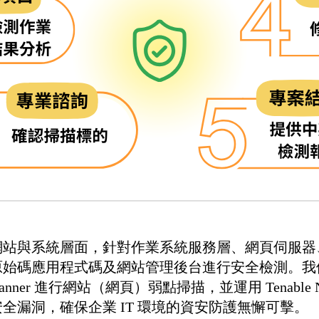
網站與系統層面，針對作業系統服務層、網頁伺服器
始碼應用程式碼及網站管理後台進行安全檢測。我們採用 
ty Scanner 進行網站（網頁）弱點掃描，並運用 Tenable Ness
全漏洞，確保企業 IT 環境的資安防護無懈可擊。