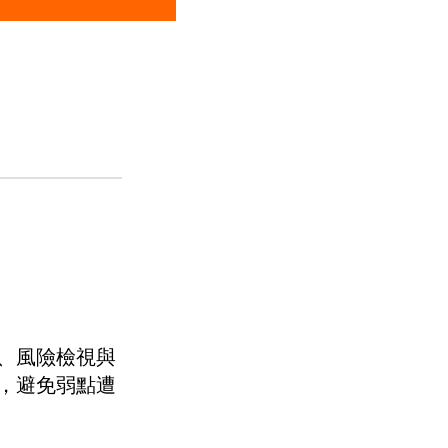
！
務、風險檢視與
，避免弱點遭