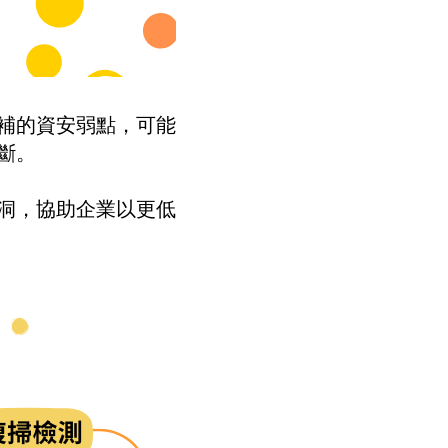
補的資安弱點，可能
斷。
洞，協助企業以更低