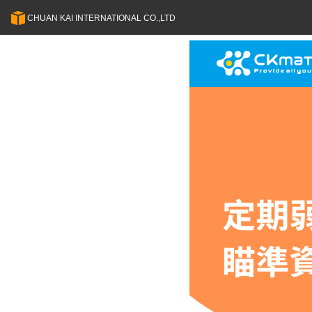
CHUAN KAI INTERNATIONAL CO.,LTD