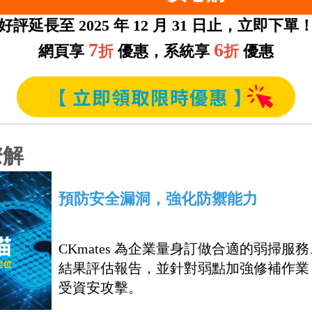
好評延長至 2025 年 12 月 31 日止，立即下單
7
6
網頁享
折
優惠，
系統享
折
優惠
瞭解
預防安全漏洞，強化防禦能力
CKmates 為企業量身訂做合適的弱掃服
結果評估報告，並針對弱點加強修補作業
受資安攻擊。