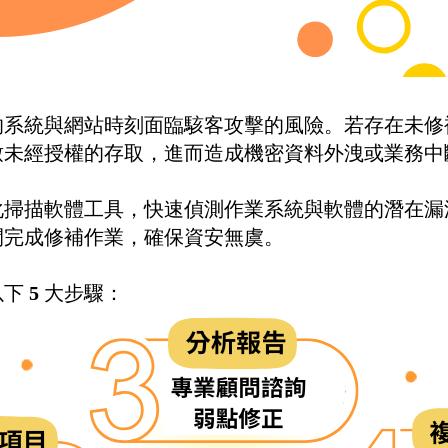
的系統與網站時刻面臨駭客攻擊的風險。若存在未修
致未經授權的存取，進而造成機密資料外洩或業務中
化掃描軟體工具，快速偵測作業系統與軟體的潛在漏
間完成修補作業，確保資安無虞。
以下
5
大步驟：