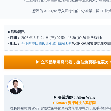
• 正在尋找低成本自動化方案的數位轉型負責人、專案經理 
• 想評估 AI Agent 導入可行性的中小企業主與 IT 決
■
活動資訊
•
時間：
2026 年 6 月 24 日 (三) 09:50 - 16:30 (09:50 開放報到)
台中西屯區市政北七路186號3樓
WORKHUB智能商務空間
•
地點：
(
▶ 立即點擊填寫問卷，搶佔免費審核席次 
▶ 專業講師：Allen Wang
CKmates 資深解決方案顧問
擅長將複雜的 AWS 雲端技術轉化為商業落地即戰力，親手帶領學員